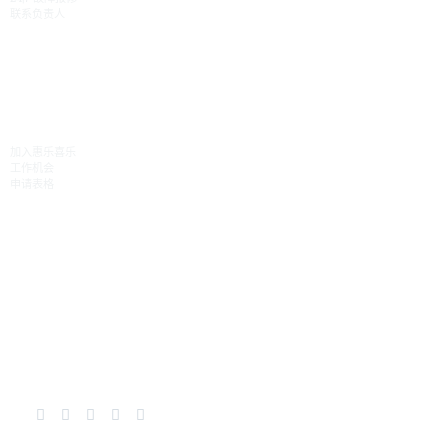
联系负责人
职业发展
加入惠乐喜乐
工作机会
申请表格
惠乐喜乐
新闻与活动
媒体库
联系方式