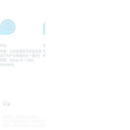
地址
电话号码
电子邮箱
中国：山东省青岛市即墨区青
中国：+86 (0)532-58706658
中国：
info.china@hueller-
岛汽车产业新城大众一路8号
德国：+49 (0) 6261 66 0
hille.com
德国：Steige 61 | 74821
德国：
info@hueller-
Mosbach,
hille.com
高刚性 • 高精度 • 定制化
•
我们的高端加工中心对准国际市场，专为各种重型加工工件开发和制造。 根据您的加工
需求，提供定制化动力总成和解决方案。