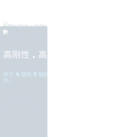
高刚性 . 高精度 . 定制化 .
对于 4 轴和 5 轴卧式加工中心而言，不存在复杂的工
件。
这是惠乐喜乐的立足之本。我们的工业母机来自于精密机床之乡德国巴登的莫斯
巴赫。面向全球市场且适用于各品类重切削、高精度需求。由我们那些深谙“机床
之道”的德国工匠所制。精密而精巧 的机械结构与高品质的部件完美组合一起，满
足客户多种个性化需求。