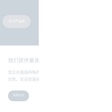
关于产品库
我们提供量身定制的解决方案。
您正在面临特殊的挑战？定制化解决方案是我们最大的
优势。欢迎您直接与我们洽谈。
联系方式