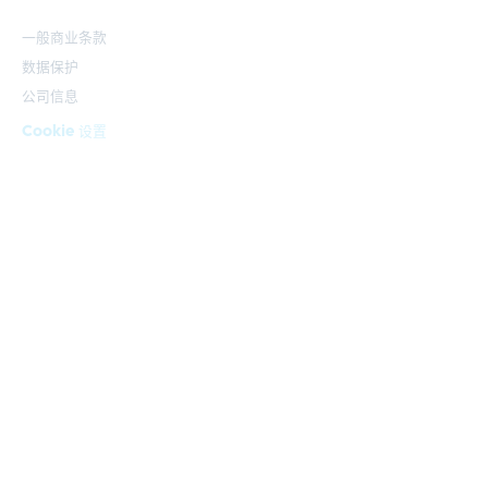
一般商业条款
数据保护
公司信息
Cookie 设置
© Hüller Hille GmbH
设计和构思在 Hela Werbung GmbH – 您在海尔布隆的广告公司