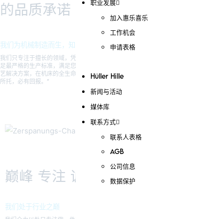
职业发展
的品质承诺
加入惠乐喜乐
工作机会
我们为机械制造而生，知己所长，明己所往。
申请表格
我们只专注于擅长的领域，凭借机床 稳健可靠的优异性能而闻名于业内。它们满
足最严格的生产标准，满足您各种特 殊要求。除了机床之外，我们还提供整体工
艺解决方案，在机床的全生命周期内， 我们提供24x7的高附加值的服务。 “您之
Hüller Hille
所托，必有回报。”
新闻与活动
媒体库
联系方式
联系人表格
AGB
公司信息
巅峰 专注 诚挚
数据保护
我们处于行业之巅