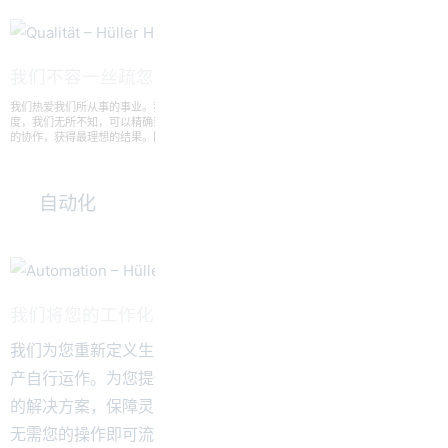
我们不容一丝疏忽
我们热爱我们所从事的事业。我们严于律己，为您提供能创造更大价值的品质。对于精
度，我们无所不知，可以精确到 µ 级别，甚至不满足于此。用最好的组件，通过最完美
的协作，获得最理想的结果。匠心品质，矢志不渝。
自动化
我们将您的工作化繁为简
我们为您重新定义生产的灵活性。智能自动化设备让您的生
产自行运作。为您提供工件和托盘输送的定制化和经济实用
的解决方案，保障灵活稳定的生产流程。始终如一的性能，
无需您的操作即可流畅运作。