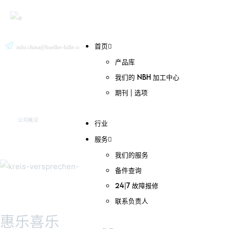
首页
info.china@hueller-hille.com
搜索
中文 (中国)
Deutsch
产品库
我们的 NBH 加工中心
惠乐喜乐
期刊 | 选项
公司概况
行业
服务
我们的服务
备件查询
24|7 故障报修
联系负责人
惠乐喜乐