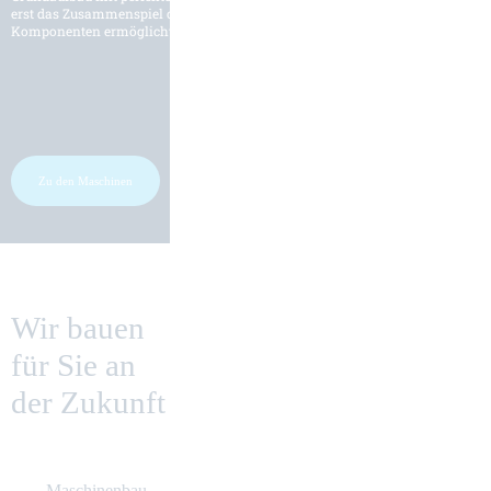
erst das Zusammenspiel optimal aufeinander abgestimmter
Komponenten ermöglicht eine zuverlässige Schwerzerspanung.
Zu den Maschinen
Wir bauen
für Sie an
der Zukunft
Previous
Next
Maschinenbau