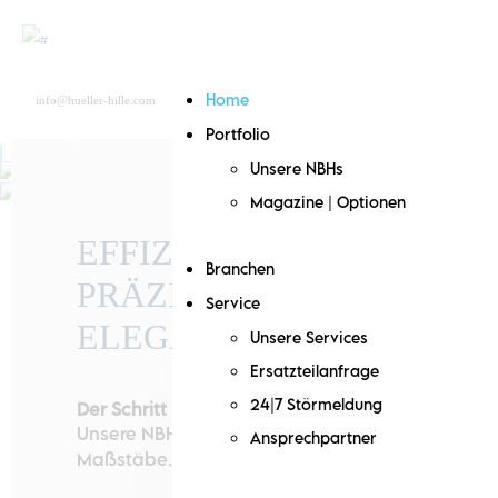
info@hueller-hille.com
Home
Deutsch
Suche
English
Portfolio
Unsere NBHs
Magazine | Optionen
EFFIZIENTER.
Branchen
PRÄZISER.
Service
Das Hüller Hille
ELEGANTER.
Unsere Services
Premium
Ersatzteilanfrage
Versprechen
24|7 Störmeldung
Der Schritt Richtung Zukunft
BA
Unsere NBH 630
setzt
Ansprechpartner
Maßstäbe. In jeder Hinsicht.
Zuverlässigkeit