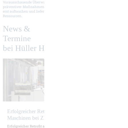
Vorausschauende Überwachung ermöglicht aktiv die Einleitung
präventiver Maßnahmen, Condition Monitoring lässt Probleme gar nicht
erst auftauchen und liefert Informationen zum nachhaltigen Schutz der
Ressourcen.
News &
Termine
bei Hüller Hille
Erfolgreicher Retrofit an vier NBH290
Maschinen bei ZF Friedrichshafen AG in Passau
Erfolgreicher Retrofit an vier NBH290 Maschinen bei ZF