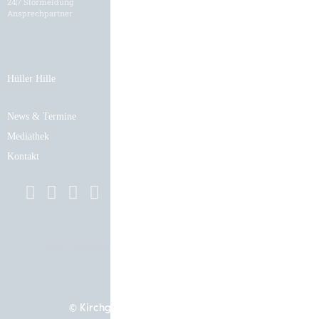
24|7 Störmeldung
Bewerbungsformular
Ansprechpartner
Hüller Hille
News & Termine
Mediathek
Kontakt
AGB
Datenschutz
Impressum
Cookie-Einstellungen
© Kirchgässner Komponenten GmbH