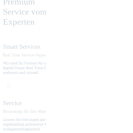
Premium
Service vom
Experten
Smart Services
Real Time Service-Support
Wir sind Ihr Partner für umfassenden Support – direkt vor Ort oder
digital.Unser Real Time Support vernetzt Sie mit unseren Fachleuten,
weltweit und virtuell.
Service
Boxenstopp für Ihre Maschine
Lassen Sie Störungen gar nicht erst aufkommen. Wir sorgen für
regelmäßige präventive Wartung und Instandhaltung und optimieren Ihre
Anlagenverfügbarkeit.