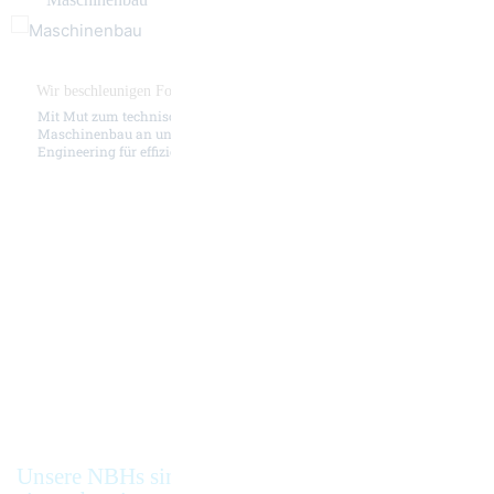
Wir beschleunigen Fortschritt
Mit Mut zum technischen Fortschritt. Trends treiben den
Maschinenbau an und machen neue Chancen nutzbar. Agiles
Engineering für effiziente und präzise Lösungen.
Unsere NBHs sind überall dort