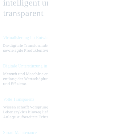
intelligent und
transparent
Virtualisierung im Entwicklungsprozess
Die digitale Transformation lässt uns neu denken. Wir setzen auf stetige
sowie agile Produktentwicklung und durchgängiges Engineering.
Digitale Unterstützung in der Produktion
Mensch und Maschine ergänzen sich. Die intelli­gente Maschine liefert
entlang der Wertschöpfungs­kette konstant verfügbare Daten zur Qualität
und Effizienz.
Volle Transparenz
Wissen schafft Vorsprung. Der digitale Footprint über den ­Maschinen-
Lebenszyklus hinweg liefert Informationen zum aktuellen Zustand der ­
Anlage, aufbereitete Echtzeitdaten lassen Sie handeln.
Smart Maintenance