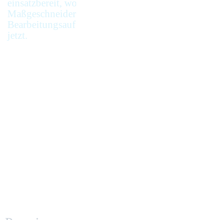
einsatzbereit, wo Sie uns brauchen.
Maßgeschneidert für Ihre
Bearbeitungsaufgabe. Die Zukunft ist
jetzt.