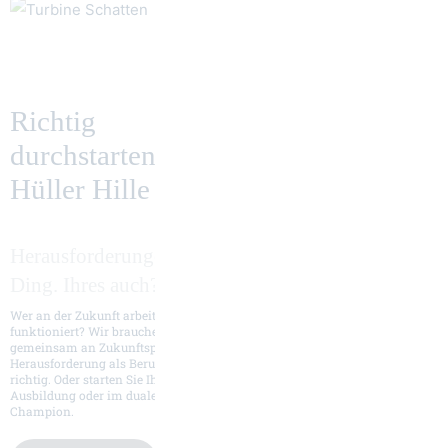
Richtig
durchstarten bei
Hüller Hille
Herausforderungen anzunehmen ist absolut unser
Ding. Ihres auch?
Wer an der Zukunft arbeitet, hat Großes vor. Wissen Sie, wie Präzision
funktioniert? Wir brauchen Könner und Individualisten, die im Team
gemeinsam an Zukunftsprojekten tüfteln. Suchen Sie diese
Herausforderung als Berufserfahrener? Dann sind Sie bei uns genau
richtig. Oder starten Sie Ihre Karriere im Maschinenbau bei einer
Ausbildung oder im dualen Studium. Kommen Sie zum Zerspanungs-
Champion.