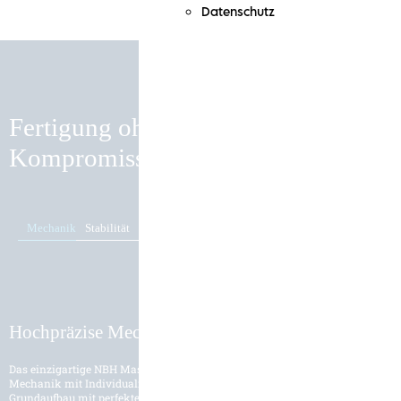
Datenschutz
Fertigung ohne
Kompromisse
Mechanik
Stabilität
Zusammenspiel
Hochpräzise Mechanik
Das einzigartige NBH Maschinenkonzept vereint hochpräzise
Mechanik mit Individualität. Egal ob bei 4 oder 5 Achsen. Ein stabiler
Grundaufbau mit perfekter Dämpfung macht die Maschine aus. Aber