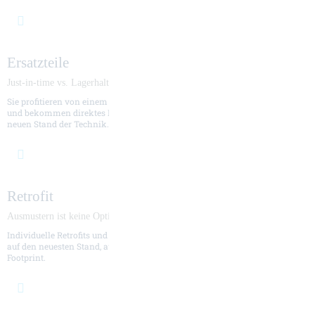
Ersatzteile
Just-in-time vs. Lagerhaltung
Sie profitieren von einem kompletten Angebot an Original-Ersatzteilen
und bekommen direktes Hersteller-Know-how. Schnell verfügbar, auf dem
neuen Stand der Technik.
Retrofit
Ausmustern ist keine Option
Individuelle Retrofits und erstklassige Überholungen bringen die Anlage
auf den neuesten Stand, auch hinsichtlich Energieverbrauch und CO
-
2
Footprint.