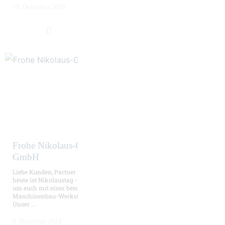
19. Dezember 2024
Frohe Nikolaus-Grüße von der Hüller Hille
GmbH
Liebe Kunden, Partner und Kollegen,
heute ist Nikolaustag – und wir möchten diesen Anlass nutzen,
um euch mit einer besonderen Botschaft aus unserer
Maschinenbau-Werkstatt eine kleine Freude zu bereiten.
Unser ...
6. Dezember 2024