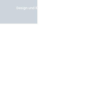
Design und Konzeption by Hela Werbung GmbH – Ihre
Werbeagentur in Heilbronn