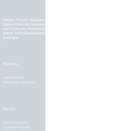
Massiv. Präzise. Maßgeschneidert.
Unsere Premium Bearbeitungszentren werden für den internationalen Markt
und ein breites Werkstückspektrum der Schwerzerspanung entwickelt und
gebaut. Individuelle Kraftpakete und Lösungen, wie Sie es für Ihre Fertigung
benötigen.
Portfolio
Branchen
Unsere NBHs
Branchenübersicht
Magazine | Optionen
Service
Karriere
Unsere Services
HH als Arbeitgeber
Ersatzteilanfrage
Stellenangebote