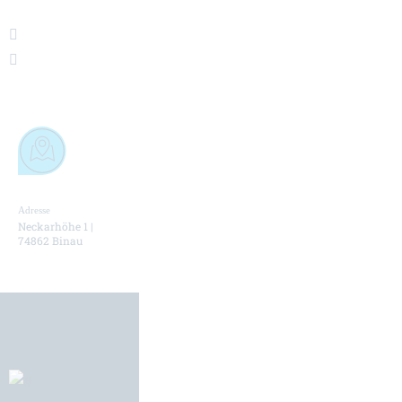
Adresse
Telefonnummer
E-Mail Adresse
Neckarhöhe 1 |
+49 (0) 6263 4211 20
info@hueller-
74862 Binau
hille.com