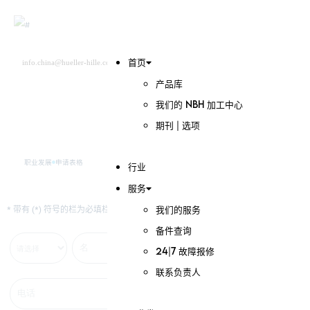
info.china@hueller-hille.com
首页
搜索
中文 (中国)
Deutsch
产品库
我们的 NBH 加工中心
申请表格
期刊 | 选项
职业发展
申请表格
行业
服务
* 带有 (*) 符号的栏为必填栏。
我们的服务
备件查询
24|7 故障报修
联系负责人