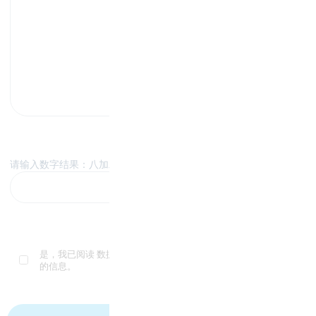
请输入数字结果：八加二 = ？
是，我已阅读
数据保护声
明并同意以电子方式收集和存储我提供
的信息。