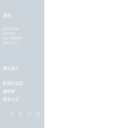
服务
职业发展
我们的服务
加入惠乐喜乐
备件查询
工作机会
24|7 故障报修
申请表格
联系负责人
惠乐喜乐
新闻与活动
媒体库
联系方式