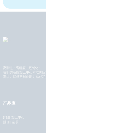
高刚性 • 高精度 • 定制化
•
我们的高端加工中心对准国际市场，专为各种重型加工工件开发和制造。 根据您的加工
需求，提供定制化动力总成和解决方案。
产品库
行业
NBH 加工中心
行业概况
期刊 | 选项