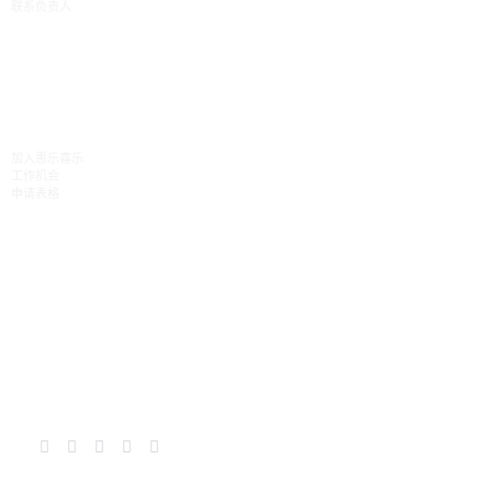
联系负责人
职业发展
加入惠乐喜乐
工作机会
申请表格
惠乐喜乐
新闻与活动
媒体库
联系方式