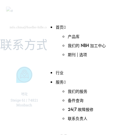
info.china@hueller-hille.com
首页
搜索
中文 (中国)
Deutsch
产品库
联系方式
我们的 NBH 加工中心
期刊 | 选项
行业
服务
我们的服务
地址
电话号码
电子邮箱
Steige 61 | 74821
+49 (0) 6261 66 0
info@hueller-hille.com
备件查询
Mosbach
24|7 故障报修
联系负责人