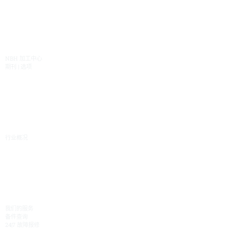
产品库
NBH 加工中心
期刊 | 选项
行业
行业概况
服务
我们的服务
备件查询
24|7 故障报修