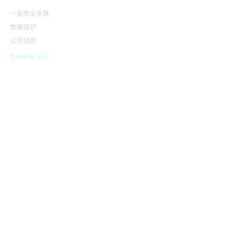
一般商业条款
数据保护
公司信息
Cookie 设置
© Hüller Hille GmbH
设计和构思在 Hela Werbung GmbH – 您在海尔布隆的广告公司