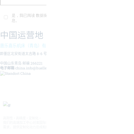
是，我已阅读
数据保护声
明并同意以电子方式收集和存储我提供的信
息。
中国运营地
惠乐喜乐机床（青岛）有限公司
即墨区北安街道太吉路 8-6 号
中国山东青岛 邮编 266221
电子邮箱
china.info@hueller-hille.com
高刚性 • 高精度 • 定制化
•
我们的高端加工中心对准国际市场，专为各种重型加工工件开发和制造。 根据您的加工
需求，提供定制化动力总成和解决方案。