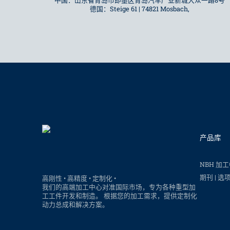
中国：山东省青岛市即墨区青岛汽车产业新城大众一路8号
德国：Steige 61 | 74821 Mosbach,
产品库
NBH 加
期刊 | 选
高刚性 • 高精度 • 定制化
•
我们的高端加工中心对准国际市场，专为各种重型加
工工件开发和制造。 根据您的加工需求，提供定制化
动力总成和解决方案。