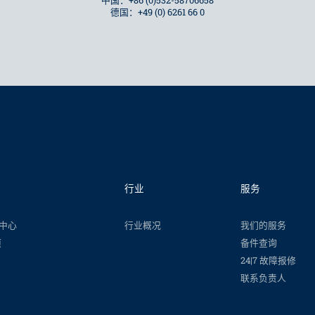
中国：+86 (0)532-58706658
德国：+49 (0) 6261 66 0
行业
服务
工中心
行业概况
我们的服务
项
备件查询
24|7 故障报修
联系负责人