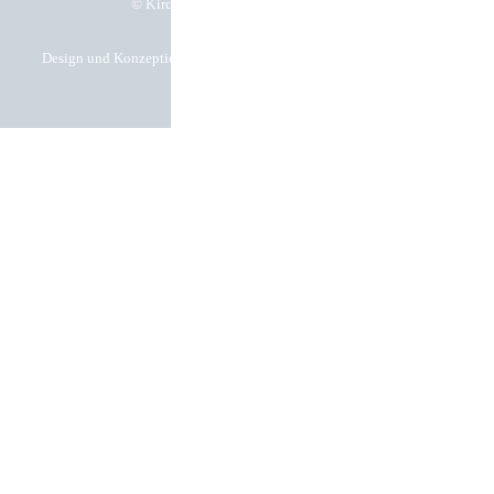
© Kirchgässner Komponenten GmbH
Design und Konzeption by Hela Werbung GmbH – Ihre Werbeagentur in
Heilbronn