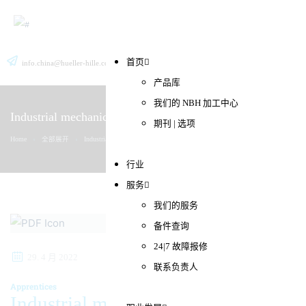
首页
info.china@hueller-hille.com
搜索
中文 (中国)
Deutsch
产品库
我们的 NBH 加工中心
Industrial mechanic [m|f|d]
期刊 | 选项
Home
全部展开
Industrial mechanic [m|f|d]
行业
服务
我们的服务
备件查询
24|7 故障报修
29. 4 月 2022
联系负责人
Apprentices
Industrial mechanic [m|f|d]