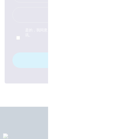
是的，我同意
隐私政策
的Hüller Hille GmbH，并希望订阅通
讯。
登录