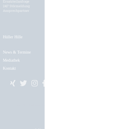
Ersatzteilanfrage
Stellenangebote
24|7 Störmeldung
Bewerbungsformular
Ansprechpartner
Hüller Hille
News & Termine
Mediathek
Kontakt
AGB
Datenschutz
Impressum
Cookie-Einstellungen