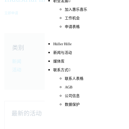
职业发展
加入惠乐喜乐
立即申请
工作机会
申请表格
Hüller Hille
类别
新闻与活动
新闻
媒体库
活动
联系方式
联系人表格
AGB
公司信息
数据保护
最新的活动
MSV – Mezinárodní strojírenský veletrh in
Brno