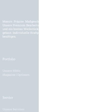
Massiv. Präzise. Maßgeschneidert.
Unsere Premium Bearbeitungszentren werden für den internationalen Markt
und ein breites Werkstückspektrum der Schwerzerspanung entwickelt und
gebaut. Individuelle Kraftpakete und Lösungen, wie Sie es für Ihre Fertigung
benötigen.
Portfolio
Branchen
Unsere NBHs
Branchenübersicht
Magazine | Optionen
Service
Karriere
Unsere Services
HH als Arbeitgeber