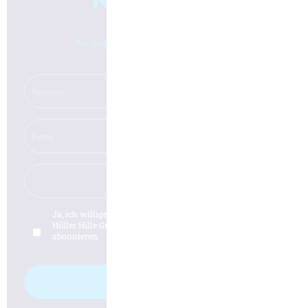
Newsletter
Wir halten Sie gerne auf dem Laufenden!
Ja, ich willige in die
Datenschutzerklärung
der Firma
Hüller Hille GmbH ein und möchte den Newsletter
abonnieren.
Anmelden