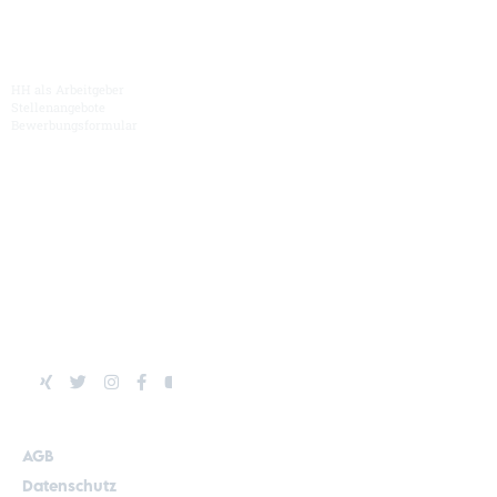
Karriere
HH als Arbeitgeber
Stellenangebote
Bewerbungsformular
Hüller Hille
News & Termine
Mediathek
Kontakt
AGB
Datenschutz