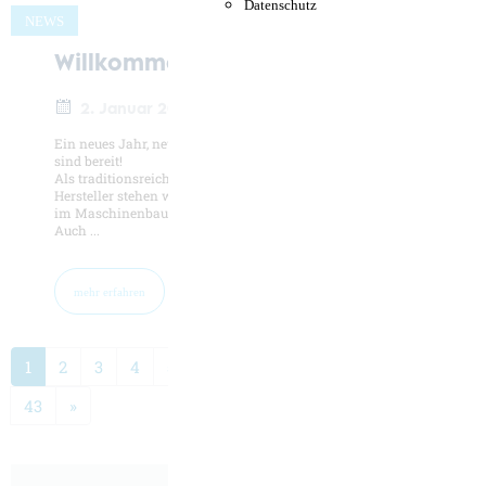
Datenschutz
NEWS
Willkommen 2025!
2. Januar 2025
Ein neues Jahr, neue Chancen, neue Herausforderungen – und wir
sind bereit!
Als traditionsreiches Unternehmen und weltweit bekannter
Hersteller stehen wir für Innovation, Präzision und Verlässlichkeit
im Maschinenbau.
Auch ...
mehr erfahren
1
2
3
4
5
6
7
8
9
10
11
...
43
»