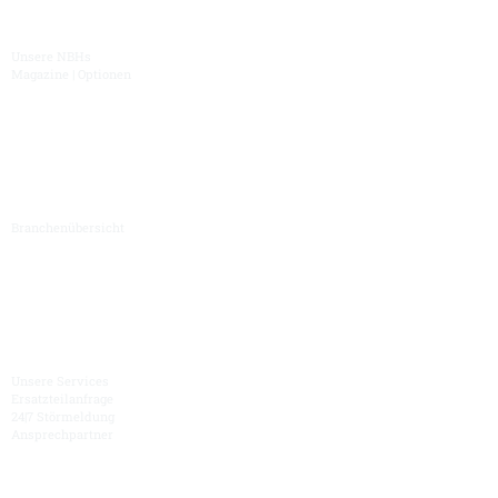
Portfolio
Unsere NBHs
Magazine | Optionen
Branchen
Branchenübersicht
Service
Unsere Services
Ersatzteilanfrage
24|7 Störmeldung
Ansprechpartner