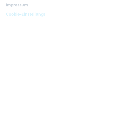
Impressum
Cookie-Einstellungen
© Kirchgässner Komponenten GmbH
Design und Konzeption by Hela Werbung GmbH – Ihre Werbeagentur in
Heilbronn