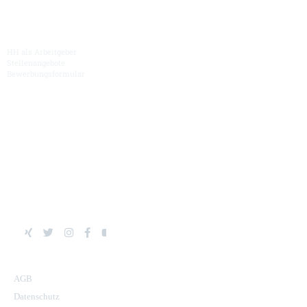
Karriere
HH als Arbeitgeber
Stellenangebote
Bewerbungsformular
Hüller Hille
News & Termine
Mediathek
Kontakt
AGB
Datenschutz