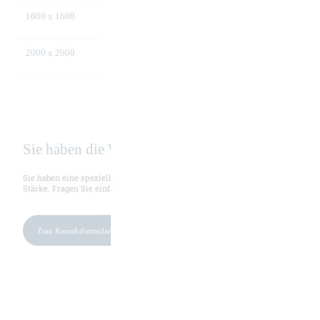
1600 x 1600
1600
NBH
2000 x 2000
2000
NBH
Sie haben die Wahl. Wir die Maschinen.
Sie haben eine spezielle Anforderung? Individualität ist unsere größte
Stärke. Fragen Sie einfach direkt bei uns an.
Zum Kontaktformular