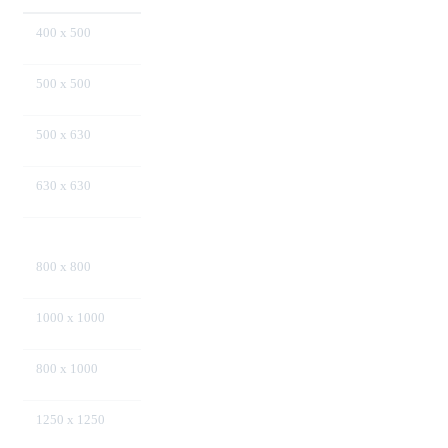
400 x 500
40
NBH
500 x 500
50
500
NBH
NBH
500 x 630
60
600
NBH
NBH
630 x 630
63
630
NBH
NBH
800 x 800
80
800
NBH
NBH
1000 x 1000
100
1000
NBH
NBH
800 x 1000
1100
NBH
1250 x 1250
1250
NBH