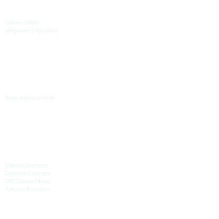
Unsere NBHs
Magazine | Optionen
Branchen
Branchenübersicht
Service
Unsere Services
Ersatzteilanfrage
24|7 Störmeldung
Ansprechpartner