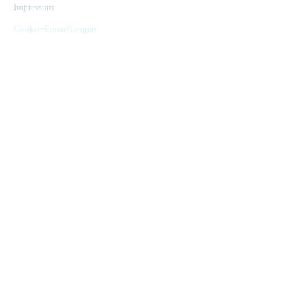
Impressum
Cookie-Einstellungen
© Kirchgässner Komponenten GmbH
Design und Konzeption by Hela Werbung GmbH – Ihre Werbeagentur in
Heilbronn