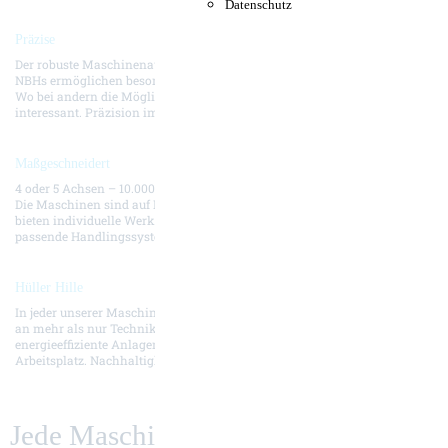
Datenschutz
Präzise
Der robuste Maschinenaufbau und die hohe Dauergenauigkeit unserer
NBHs ermöglichen besonders maß- und konturhaltige Werkstücke.
Wo bei andern die Möglichkeiten enden, wird es für uns erst
interessant. Präzision im Standard.
Maßgeschneidert
4 oder 5 Achsen – 10.000 Möglichkeiten für eine Rundum-Perfektion.
Die Maschinen sind auf Ihre Anforderungen konfigurierbar. Wir
bieten individuelle Werkstück- und System-Automatisierung und
passende Handlingssysteme.
Hüller Hille
In jeder unserer Maschinen steckt tiefes Know-how. Aber wir denken
an mehr als nur Technik. Optimale Prozessauslegungen,
energieeffiziente Anlagen, Wartungs- und Bedienerfreundlichkeit am
Arbeitsplatz. Nachhaltigkeit ist Premium.
Jede Maschine.