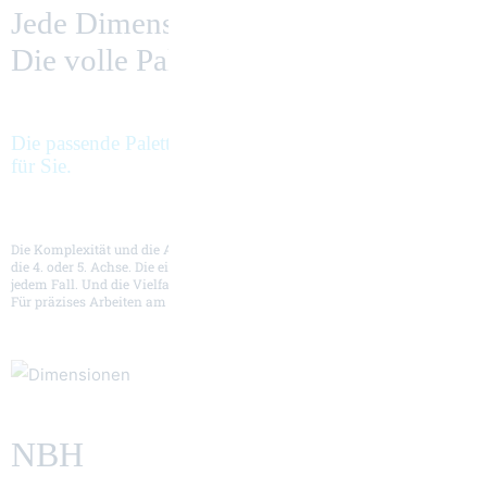
Jede Dimension.
Die volle Palette.
Die passende Paletten­größe von 400 mm bis 2000 mm
für Sie.
Die Komplexität und die Ansprüche Ihres Werkstückes entscheiden über
die 4. oder 5. Achse. Die einzigartige Zerspanleistung der NBH haben Sie in
jedem Fall. Und die Vielfalt an unterschiedlichen Palettengrößen ebenso.
Für präzises Arbeiten am komplexen Bauteil.
NBH