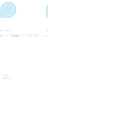
Adresse
Telefonnummer
E-Mail Adresse
Neckarhöhe 1 | 74862 Binau
+49 (0) 6263 4211 20
info@hueller-hille.com
Massiv. Präzise. Maßgeschneidert.
Unsere Premium Bearbeitungszentren werden für den internationalen Markt
und ein breites Werkstückspektrum der Schwerzerspanung entwickelt und
gebaut. Individuelle Kraftpakete und Lösungen, wie Sie es für Ihre Fertigung
benötigen.
Portfolio