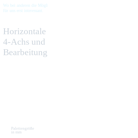
Wo bei anderen die Möglichkeiten enden, wird es
für uns erst interessant.
Horizontale
4-Achs und 5-Achs
Bearbeitungszentren
Technische Daten
4-Achsen
Palettengröße
Motorspindel
Getriebespindel
in mm