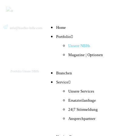
Home
info@hueller-hille.com
Deutsch
Suche
English
Portfolio
Unsere NBHs
Unsere Maschinen
Magazine | Optionen
Portfolio
Unsere NBHs
Branchen
Service
Unsere Services
Ersatzteilanfrage
24|7 Störmeldung
Ansprechpartner