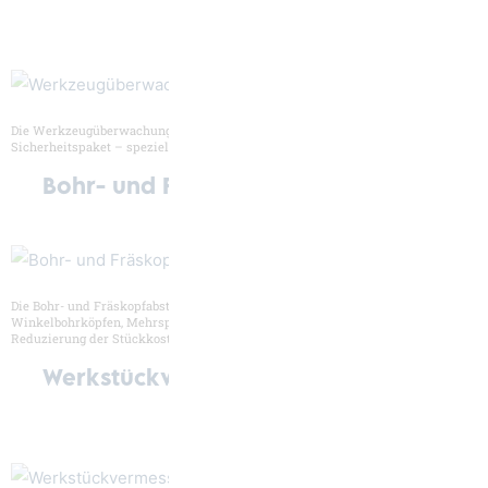
Die Werkzeugüberwachung ist individuell ausbaufähig bis zum kompletten
Sicherheitspaket – speziell für die unbemannte Fertigung.
Bohr- und Fräskopfabstützung
Die Bohr- und Fräskopfabstützung ermöglicht den Einsatz von
Winkelbohrköpfen, Mehrspindelköpfen oder Gewindeschneidapparaturen zur
Reduzierung der Stückkosten.
Werkstückvermessung