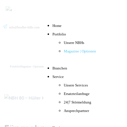
Home
info@hueller-hille.com
Deutsch
Suche
English
Portfolio
Unsere NBHs
Magazine | Optionen
Magazine | Optionen
Portfolio
Magazine | Optionen
Branchen
Service
Unsere Services
Ersatzteilanfrage
24|7 Störmeldung
Ansprechpartner