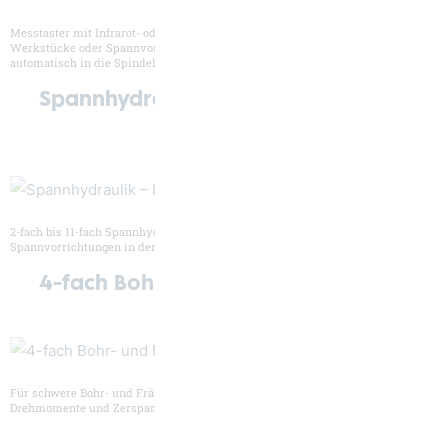
Messtaster mit Infrarot- oder Funk-Messwertübertragung zum Vermessen der
Werkstücke oder Spannvorrichtungen im Arbeitsraum. Der Messtaster wird
automatisch in die Spindel eingewechselt.
Spannhydraulik
2-fach bis 11-fach Spannhydraulik mit bis zu 240 bar zum Betätigen von
Spannvorrichtungen in der Rüststation und auch im Arbeitsraum.
4-fach Bohr- und Fräskopfklemmung
Für schwere Bohr- und Fräs­köpfe (bis 50 kg) zur Übertragung hoher
Drehmomente und Zerspanleistung.