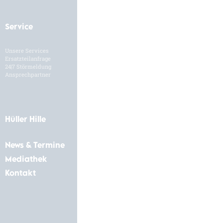
Service
Karriere
Unsere Services
HH als Arbeitgeber
Ersatzteilanfrage
Stellenangebote
24|7 Störmeldung
Bewerbungsformular
Ansprechpartner
Hüller Hille
News & Termine
Mediathek
Kontakt