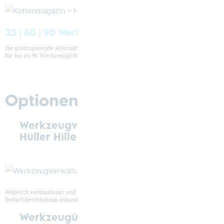
32 | 60 | 90 Werkzeugplätze
Die platzsparende Alternative. Gut einsehbar, flexibel und modular erweiterbar
für bis zu 90 Werkzeugplätze.
Optionen
Werkzeugverwaltung – made by
Hüller Hille
Abgleich vorhandener und benötigter Werkzeuge im Magazin.
Bedarfsberechnung anhand automatisch ermittelter Werkzeug-Laufzeiten.
Werkzeugüberwachung