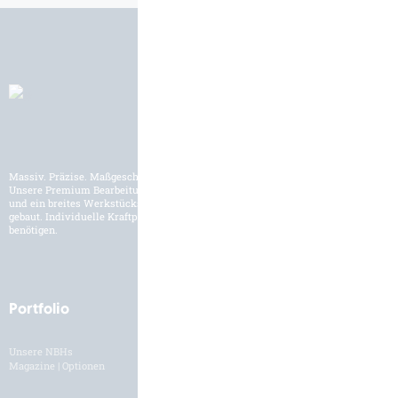
Massiv. Präzise. Maßgeschneidert.
Unsere Premium Bearbeitungszentren werden für den internationalen Markt
und ein breites Werkstückspektrum der Schwerzerspanung entwickelt und
gebaut. Individuelle Kraftpakete und Lösungen, wie Sie es für Ihre Fertigung
benötigen.
Portfolio
Branchen
Unsere NBHs
Branchenübersicht
Magazine | Optionen