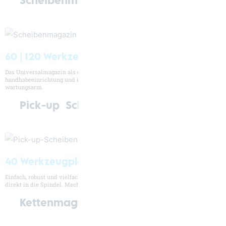
Scheibenmagazin
60 | 120 Werkzeugplätze
Das Universalmagazin als eigenständige Einheit mit Werkzeug­
handhabeeinrichtung und integriertem Werkzeugwechsler. Zuverlässig und
wartungsarm.
Pick-up ­ Scheibenmagazin
40 Werkzeugplätze
Einfach, robust und vielfach bewährt. Der schnelle Pick-up Werkzeugwechsel
direkt in die Spindel. Mechanische Werkzeug-Kegelreinigung ist Standard.
Kettenmagazin