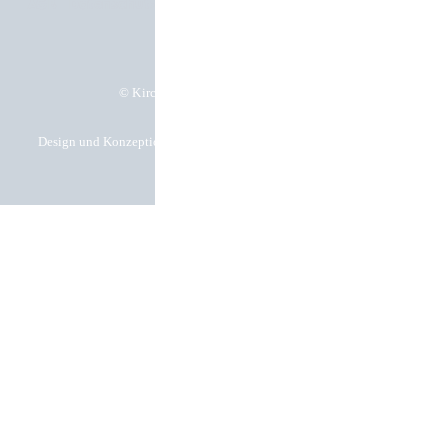
AGB
Datenschutz
Impressum
Cookie-Einstellungen
© Kirchgässner Komponenten GmbH
Design und Konzeption by Hela Werbung GmbH – Ihre Werbeagentur in
Heilbronn