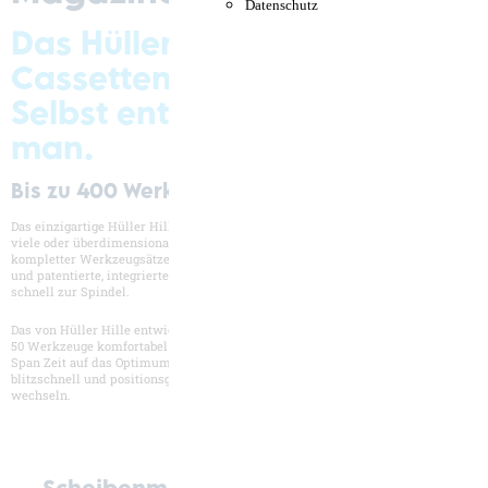
Datenschutz
Das Hüller Hille
Cassettenmagazin.
Selbst entwickelt, das merkt
man.
Bis zu 400 Werkzeugplätze
Das einzigartige Hüller Hille Cassettenmagazin mit voller Flexibilität, egal ob
viele oder überdimensionale Werkzeuge. Hauptzeitparalleles Umrüsten
kompletter Werkzeugsätze, platzcodierte, elektronisch verwaltete Werkzeuge
und patentierte, integrierte Kegelreinigung im Handhabegerät. Präzise und
schnell zur Spindel.
Das von Hüller Hille entwickelte und patentierte Cassettenmagazin wechselt
50 Werkzeuge komfortabel in wenigen Minuten. Verkürzen Sie Ihre Span-zu-
Span Zeit auf das Optimum mit dem individuellen Werkzeugwechsel. Der muß
blitzschnell und positionsgenau erfolgen. Mit uns haben Sie das Zeug zu
wechseln.