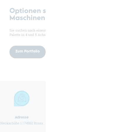
Optionen sind nichts ohne
Maschinen
Sie suchen nach einem Premium-Bearbeitungszentrum? Die volle
Palette in 4 und 5 Achs gibt’s bei uns. Hier geht’s zur Übersicht.
Zum Portfolio
Adresse
Telefonnummer
E-Mail Adresse
Neckarhöhe 1 | 74862 Binau
+49 (0) 6263 4211 20
info@hueller-hille.com