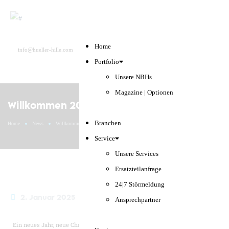
Home
Deutsch
info@hueller-hille.com
Suche
Portfolio
English
Unsere NBHs
Magazine | Optionen
Willkommen 2025!
Branchen
Home
News
Willkommen 2025!
Service
Unsere Services
Ersatzteilanfrage
24|7 Störmeldung
2. Januar 2025
Ansprechpartner
Ein neues Jahr, neue Chancen, neue Herausforderungen – und wir sind