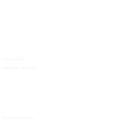
Unsere Premium Bearbeitungszentren werden für den internationalen Markt
und ein breites Werkstückspektrum der Schwerzerspanung entwickelt und
gebaut. Individuelle Kraftpakete und Lösungen, wie Sie es für Ihre Fertigung
benötigen.
Portfolio
Unsere NBHs
Magazine | Optionen
Branchen
Branchenübersicht