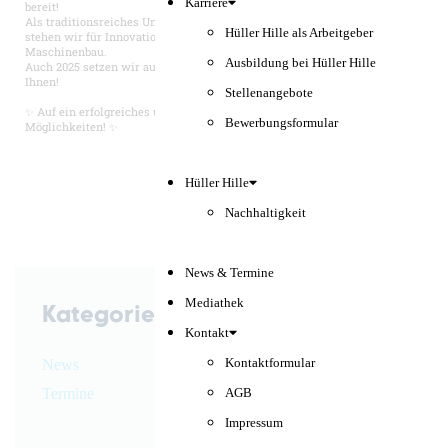
Karriere
bereit!
Als traditionsreiches Unternehmen und weltweit bekannter Hersteller
Hüller Hille als Arbeitgeber
stehen wir für Innovation, Präzision und Verlässlichkeit im
Maschinenbau.
Ausbildung bei Hüller Hille
Auch 2025 setzen wir auf Tradition und Fortschritt – gemeinsam mit
Ihnen!
Stellenangebote
✨ Auf ein erfolgreiches und inspiriertes neues Jahr – voller
Bewerbungsformular
Möglichkeiten! ✨
Hüller Hille
Nachhaltigkeit
News & Termine
Mediathek
Kategorien
Kontakt
News
Kontaktformular
Termine
AGB
Impressum