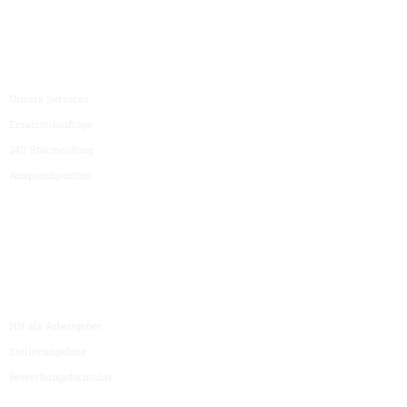
Service
Unsere Services
Ersatzteilanfrage
24|7 Störmeldung
Ansprechpartner
Karriere
HH als Arbeitgeber
Stellenangebote
Bewerbungsformular