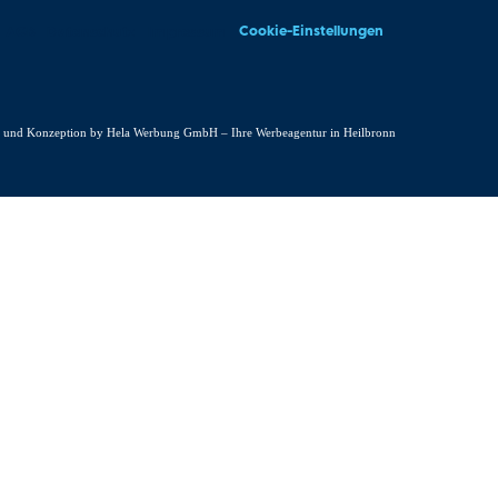
Cookie-Einstellungen
AGB
Datenschutz
Impressum
 und Konzeption by Hela Werbung GmbH – Ihre Werbeagentur in Heilbronn