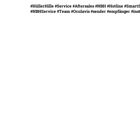
#HüllerHille #Service #Aftersales #NBH #Hotline #Smar
#NBHService #Team #Oculavis #sender #empfänger #insta