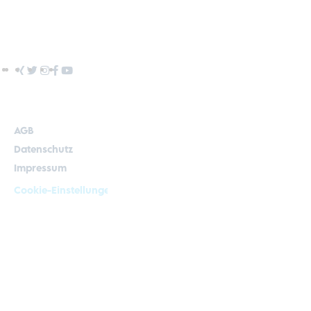
Mediathek
Kontakt
AGB
Datenschutz
Impressum
Cookie-Einstellungen
© Kirchgässner Komponenten GmbH
Design und Konzeption by Hela Werbung GmbH – Ihre
Werbeagentur in Heilbronn