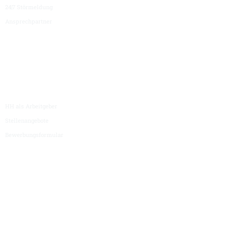
24|7 Störmeldung
Ansprechpartner
Karriere
HH als Arbeitgeber
Stellenangebote
Bewerbungsformular
Hüller Hille
News & Termine