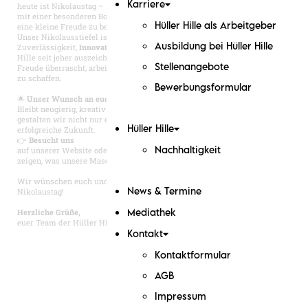
heute ist Nikolaustag – und wir möchten diesen Anlass nutzen, um euch
Karriere
mit einer besonderen Botschaft aus unserer Maschinenbau-Werkstatt
eine kleine Freude zu bereiten.
Hüller Hille als Arbeitgeber
Unser Nikolausstiefel ist randvoll gefüllt mit
Präzision
, Stabilität,
Zuverlässigkeit,
Innovation
und
Teamgeist
– genau die Werte, die Hüller
Ausbildung bei Hüller Hille
Hille seit jeher auszeichnen. Wie der Nikolaus, der mit Sorgfalt und
Freude überrascht, arbeiten auch wir jeden Tag daran, gemeinsam Großes
Stellenangebote
zu schaffen.
Bewerbungsformular
🌟
Unser Wunsch an euch:
Bleibt neugierig, kreativ und voller Tatendrang. Denn zusammen
gestalten wir nicht nur erstklassige Maschinen, sondern auch eine
erfolgreiche Zukunft.
Hüller Hille
👉
Besucht uns
auf unserer Website oder direkt vor Ort – wir freuen uns darauf, euch zu
Nachhaltigkeit
zeigen, was unsere Maschinen leisten können.
Wir wünschen euch und euren Familien einen wunderschönen
Nikolaustag!
News & Termine
Herzliche Grüße,
Mediathek
euer Team der Hüller Hille GmbH
Kontakt
Kontaktformular
AGB
Impressum