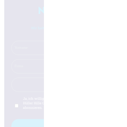
Newsletter
Wir halten Sie gerne auf dem Laufenden!
Ja, ich willige in die
Datenschutzerklärung
der Firma
Hüller Hille GmbH ein und möchte den Newsletter
abonnieren.
Anmelden