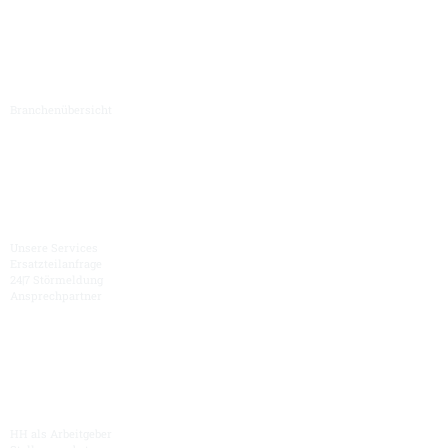
Branchen
Branchenübersicht
Service
Unsere Services
Ersatzteilanfrage
24|7 Störmeldung
Ansprechpartner
Karriere
HH als Arbeitgeber