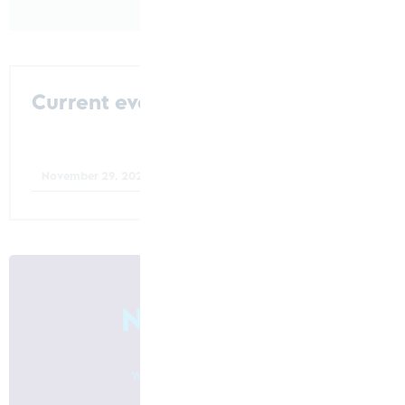
Current events
AMB Stuttgart – 13-17 September
2022
November 29. 2021
Newsletter
We will keep you up to date!