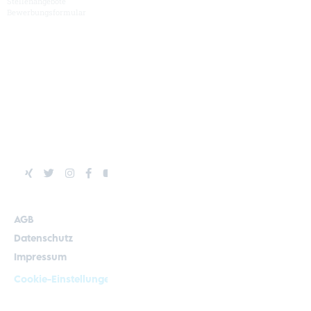
Stellenangebote
Bewerbungsformular
Hüller Hille
News & Termine
Mediathek
Kontakt
AGB
Datenschutz
Impressum
Cookie-Einstellungen
© Kirchgässner Komponenten GmbH