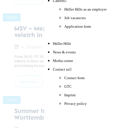
Careers
Hüller Hille as an employer
NEWS
Job vacancies
Application form
MSV – Mezinárodní strojírenský
veletrh in Brno
Hüller Hille
4. October 2022
News & events
From 04.10.-07-10.2022 we are at
MSV – Mezinárodní strojírenský
veletrh in Brno with our representation GALIKA CZ, spol. s r.o.! We
Media centre
are looking forward to your visit ...
Contact us
Contact form
mehr erfahren
GTC
Imprint
NEWS
Privacy policy
Summer holidays in Baden-
Württemberg