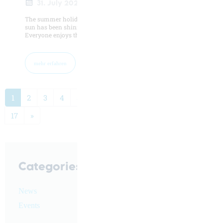
31. July 2022
The summer holidays have begun here in Baden-Württemberg. The
sun has been shining in a blue sky for days ☀️
Everyone enjoys the summertime in their own unique way ...
mehr erfahren
1
2
3
4
5
6
7
8
9
10
11
...
17
»
Categories
News
Events