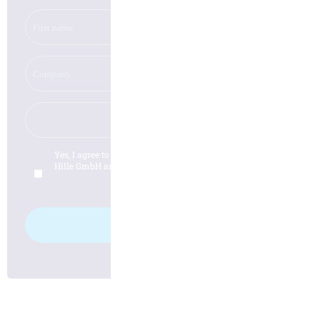
Yes, I agree to the
privacy policy
from the company Hüller
Hille GmbH and would like to subscribe to the newsletter.
Log in