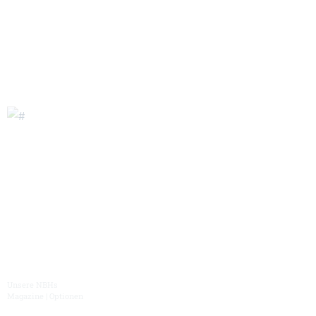
Massiv. Präzise. Maßgeschneidert.
Unsere Premium Bearbeitungszentren werden für den internationalen Markt
und ein breites Werkstückspektrum der Schwerzerspanung entwickelt und
gebaut. Individuelle Kraftpakete und Lösungen, wie Sie es für Ihre Fertigung
benötigen.
Portfolio
Unsere NBHs
Magazine | Optionen