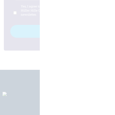
Yes, I agree to the
privacy policy
from the company
Hüller Hille GmbH and would like to subscribe to the
newsletter.
Log in