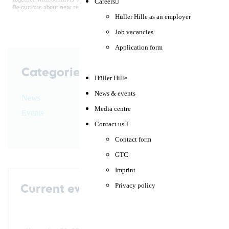
Careers
Be curious about new remote features soon available.
Hüller Hille as an employer
Job vacancies
Application form
Categories
Hüller Hille
News & events
News
Media centre
Events
Contact us
Contact form
GTC
Imprint
Privacy policy
Current events
AMB Stuttgart – 13-17 September
2022