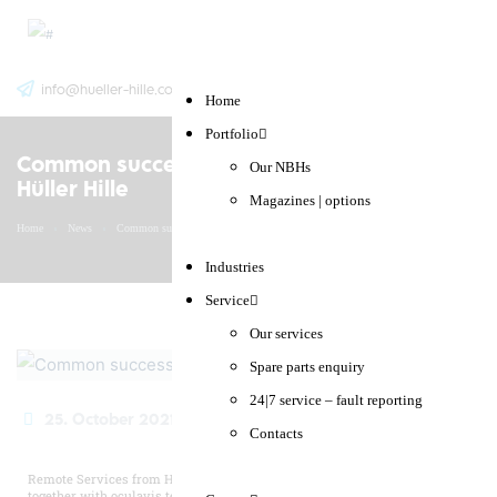
English
info@hueller-hille.com
Search
Home
Deutsch
Portfolio
Common success story for oculavis and
Our NBHs
Hüller Hille
Magazines | options
Home
News
Common success story for oculavis and Hüller Hille
Industries
Service
Our services
Spare parts enquiry
24|7 service – fault reporting
25. October 2021
Contacts
Remote Services from Hüller Hille – photo shoot at our premises
together with oculavis team today.