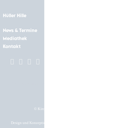
Hüller Hille
News & Termine
Mediathek
Kontakt
AGB
Datenschutz
Impressum
Cookie-Einstellungen
© Kirchgässner Komponenten GmbH
Design und Konzeption by Hela Werbung GmbH – Ihre Werbeagentur in
Heilbronn