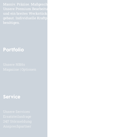
Massiv. Präzise. Maßgeschneidert.
Unsere Premium Bearbeitungszentren werden für den internationalen Markt
und ein breites Werkstückspektrum der Schwerzerspanung entwickelt und
gebaut. Individuelle Kraftpakete und Lösungen, wie Sie es für Ihre Fertigung
benötigen.
Portfolio
Branchen
Unsere NBHs
Branchenübersicht
Magazine | Optionen
Service
Karriere
Unsere Services
HH als Arbeitgeber
Ersatzteilanfrage
Stellenangebote
24|7 Störmeldung
Bewerbungsformular
Ansprechpartner